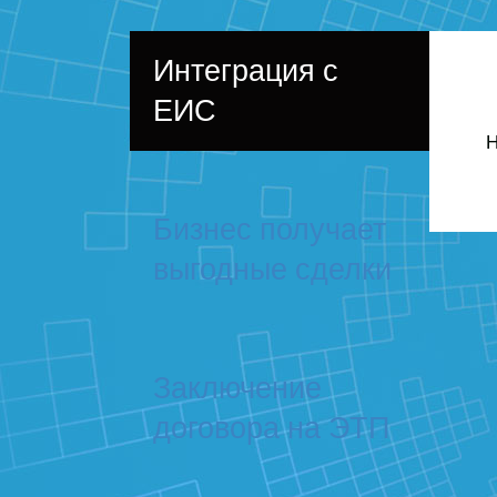
Интеграция с
ЕИС
Н
Бизнес получает
выгодные сделки
Заключение
договора на ЭТП