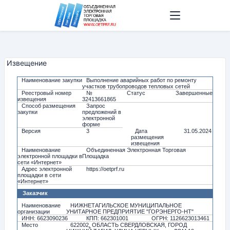
Извещение
Наименование закупки
Выполнение аварийных работ по ремонту
участков трубопроводов тепловых сетей
Реестровый номер
№
Статус
Завершенные
извещения
32413661865
Способ размещения
Запрос
закупки
предложений в
электронной
форме
Версия
3
Дата
31.05.2024
размещения
извещения
Наименование
Объединенная Электронная Торговая
электронной площадки в
Площадка
сети «Интернет»
Адрес электронной
https://oetprf.ru
площадки в сети
«Интернет»
Заказчик
Наименование
НИЖНЕТАГИЛЬСКОЕ МУНИЦИПАЛЬНОЕ
организации
УНИТАРНОЕ ПРЕДПРИЯТИЕ "ГОРЭНЕРГО-НТ"
ИНН: 6623090236
КПП: 662301001
ОГРН: 1126623013461
Место
622002, ОБЛАСТЬ СВЕРДЛОВСКАЯ, ГОРОД