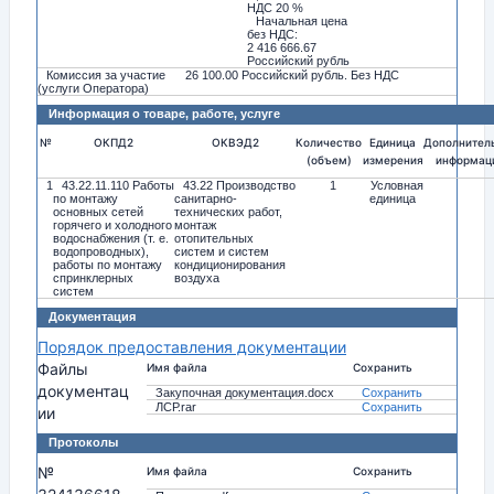
НДС 20 %
Начальная цена
без НДС:
2 416 666.67
Российский рубль
Комиссия за участие
26 100.00 Российский рубль. Без НДС
(услуги Оператора)
Информация о товаре, работе, услуге
№
ОКПД2
ОКВЭД2
Количество
Единица
Дополнител
(объем)
измерения
информац
1
43.22.11.110 Работы
43.22 Производство
1
Условная
по монтажу
санитарно-
единица
основных сетей
технических работ,
горячего и холодного
монтаж
водоснабжения (т. е.
отопительных
водопроводных),
систем и систем
работы по монтажу
кондиционирования
спринклерных
воздуха
систем
Документация
Порядок предоставления документации
Файлы
Имя файла
Сохранить
документац
Закупочная документация.docx
Сохранить
ЛСР.rar
Сохранить
ии
Протоколы
№
Имя файла
Сохранить