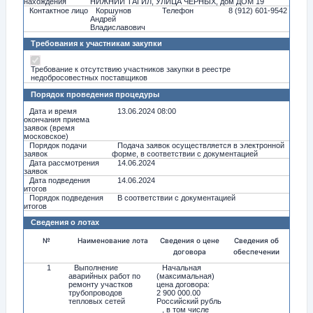
нахождения
НИЖНИЙ ТАГИЛ, УЛИЦА ЧЕРНЫХ, дом ДОМ 19
Контактное лицо
Коршунов
Телефон
8 (912) 601-9542
Андрей
Владиславович
Требования к участникам закупки
Требование к отсутствию участников закупки в реестре
недобросовестных поставщиков
Порядок проведения процедуры
Дата и время
13.06.2024 08:00
окончания приема
заявок (время
московское)
Порядок подачи
Подача заявок осуществляется в электронной
заявок
форме, в соответствии с документацией
Дата рассмотрения
14.06.2024
заявок
Дата подведения
14.06.2024
итогов
Порядок подведения
В соответствии с документацией
итогов
Сведения о лотах
№
Наименование лота
Сведения о цене
Сведения об
договора
обеспечении
1
Выполнение
Начальная
аварийных работ по
(максимальная)
ремонту участков
цена договора:
трубопроводов
2 900 000.00
тепловых сетей
Российский рубль
, в том числе