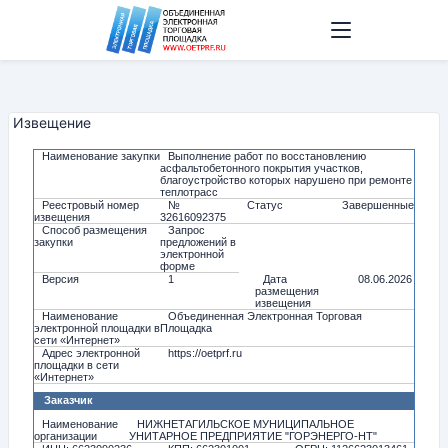
Извещение
Наименование закупки
Выполнение работ по восстановлению
асфальтобетонного покрытия участков,
благоустройство которых нарушено при ремонте
теплотрасс
Реестровый номер
№
Статус
Завершенные
извещения
32616092375
Способ размещения
Запрос
закупки
предложений в
электронной
форме
Версия
1
Дата
08.06.2026
размещения
извещения
Наименование
Объединенная Электронная Торговая
электронной площадки в
Площадка
сети «Интернет»
Адрес электронной
https://oetprf.ru
площадки в сети
«Интернет»
Заказчик
Наименование
НИЖНЕТАГИЛЬСКОЕ МУНИЦИПАЛЬНОЕ
организации
УНИТАРНОЕ ПРЕДПРИЯТИЕ "ГОРЭНЕРГО-НТ"