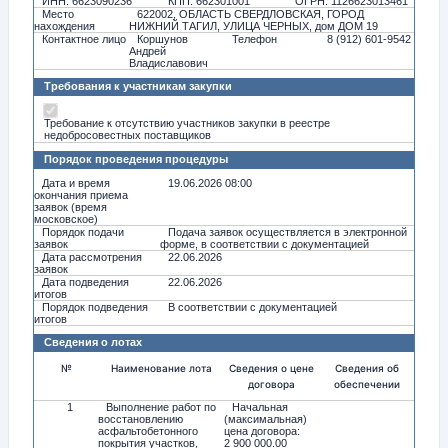
ИНН: 6623090236
КПП: 662301001
ОГРН: 1126623013461
Место
622002, ОБЛАСТЬ СВЕРДЛОВСКАЯ, ГОРОД
нахождения
НИЖНИЙ ТАГИЛ, УЛИЦА ЧЕРНЫХ, дом ДОМ 19
Контактное лицо
Коршунов
Телефон
8 (912) 601-9542
Андрей
Владиславович
Требования к участникам закупки
Требование к отсутствию участников закупки в реестре
недобросовестных поставщиков
Порядок проведения процедуры
Дата и время
19.06.2026 08:00
окончания приема
заявок (время
московское)
Порядок подачи
Подача заявок осуществляется в электронной
заявок
форме, в соответствии с документацией
Дата рассмотрения
22.06.2026
заявок
Дата подведения
22.06.2026
итогов
Порядок подведения
В соответствии с документацией
итогов
Сведения о лотах
№
Наименование лота
Сведения о цене
Сведения об
договора
обеспечении
1
Выполнение работ по
Начальная
восстановлению
(максимальная)
асфальтобетонного
цена договора:
покрытия участков,
2 900 000.00