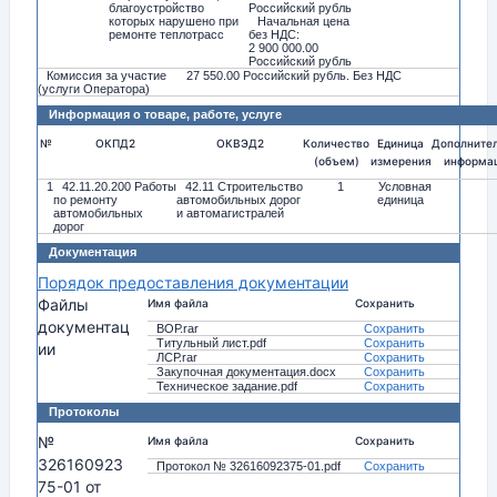
благоустройство
Российский рубль
которых нарушено при
Начальная цена
ремонте теплотрасс
без НДС:
2 900 000.00
Российский рубль
Комиссия за участие
27 550.00 Российский рубль. Без НДС
(услуги Оператора)
Информация о товаре, работе, услуге
№
ОКПД2
ОКВЭД2
Количество
Единица
Дополните
(объем)
измерения
информа
1
42.11.20.200 Работы
42.11 Строительство
1
Условная
по ремонту
автомобильных дорог
единица
автомобильных
и автомагистралей
дорог
Документация
Порядок предоставления документации
Файлы
Имя файла
Сохранить
документац
ВОР.rar
Сохранить
Титульный лист.pdf
Сохранить
ии
ЛСР.rar
Сохранить
Закупочная документация.docx
Сохранить
Техническое задание.pdf
Сохранить
Протоколы
№
Имя файла
Сохранить
326160923
Протокол № 32616092375-01.pdf
Сохранить
75-01 от