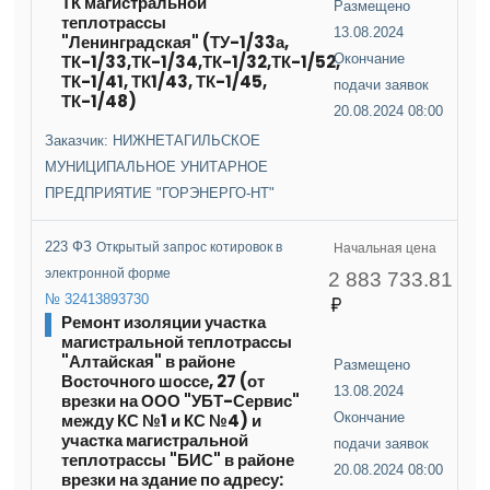
ТК магистральной
Размещено
теплотрассы
13.08.2024
"Ленинградская" (ТУ-1/33а,
ТК-1/33,ТК-1/34,ТК-1/32,ТК-1/52,
Окончание
ТК-1/41, ТК1/43, ТК-1/45,
подачи заявок
ТК-1/48)
20.08.2024 08:00
Заказчик: НИЖНЕТАГИЛЬСКОЕ
МУНИЦИПАЛЬНОЕ УНИТАРНОЕ
ПРЕДПРИЯТИЕ "ГОРЭНЕРГО-НТ"
223 ФЗ
Открытый запрос котировок в
Начальная цена
электронной форме
2 883 733.81
№ 32413893730
Ремонт изоляции участка
магистральной теплотрассы
"Алтайская" в районе
Размещено
Восточного шоссе, 27 (от
13.08.2024
врезки на ООО "УБТ-Сервис"
между КС №1 и КС №4) и
Окончание
участка магистральной
подачи заявок
теплотрассы "БИС" в районе
20.08.2024 08:00
врезки на здание по адресу: