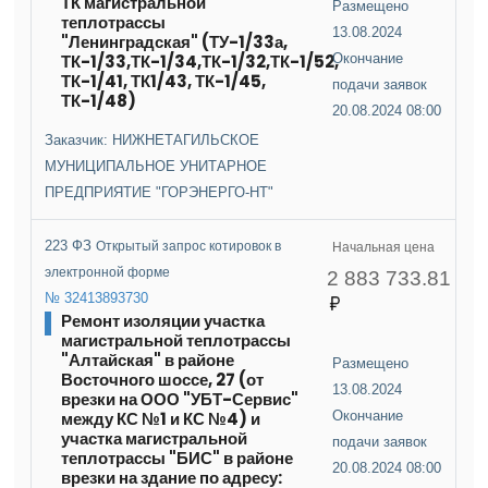
ТК магистральной
Размещено
теплотрассы
13.08.2024
"Ленинградская" (ТУ-1/33а,
ТК-1/33,ТК-1/34,ТК-1/32,ТК-1/52,
Окончание
ТК-1/41, ТК1/43, ТК-1/45,
подачи заявок
ТК-1/48)
20.08.2024 08:00
Заказчик: НИЖНЕТАГИЛЬСКОЕ
МУНИЦИПАЛЬНОЕ УНИТАРНОЕ
ПРЕДПРИЯТИЕ "ГОРЭНЕРГО-НТ"
223 ФЗ
Открытый запрос котировок в
Начальная цена
электронной форме
2 883 733.81
№ 32413893730
Ремонт изоляции участка
магистральной теплотрассы
"Алтайская" в районе
Размещено
Восточного шоссе, 27 (от
13.08.2024
врезки на ООО "УБТ-Сервис"
между КС №1 и КС №4) и
Окончание
участка магистральной
подачи заявок
теплотрассы "БИС" в районе
20.08.2024 08:00
врезки на здание по адресу: