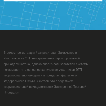
В целом, регистрация / аккредитация Заказчиков и
Участников на ЭТП не ограниченна территориальной
принадлежностью, однако анализ пользователей системы
показывает, что основное количество участников ЭТП
территориально находится в пределах Уральского
Федерального Округа. Считаем это следствием
территориальной принадлежности Электронной Торговой
Площадки.