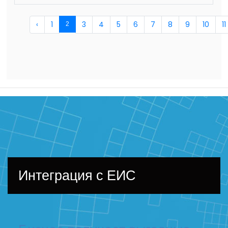
‹
1
3
4
5
6
7
8
9
10
11
2
Интеграция с ЕИС