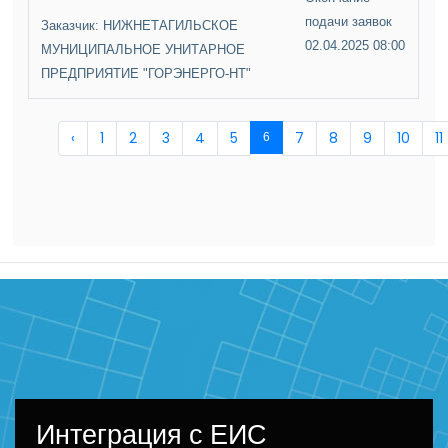
подачи заявок
Заказчик: НИЖНЕТАГИЛЬСКОЕ
02.04.2025 08:00
МУНИЦИПАЛЬНОЕ УНИТАРНОЕ
ПРЕДПРИЯТИЕ "ГОРЭНЕРГО-НТ"
‹
1
2
3
4
5
7
8
9
10
11
6
Интеграция с ЕИС