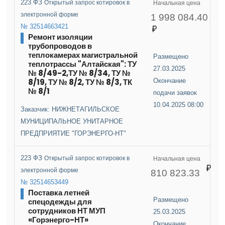
223 ФЗ
Открытый запрос котировок в
Начальная цена
электронной форме
1 998 084.40
№ 32514663421
Ремонт изоляции
трубопроводов в
теплокамерах магистральной
Размещено
теплотрассы "Алтайская": ТУ
27.03.2025
№ 8/49-2,ТУ № 8/34, ТУ №
8/19, ТУ № 8/2, ТУ № 8/3, ТК
Окончание
№ 8/1
подачи заявок
10.04.2025 08:00
Заказчик: НИЖНЕТАГИЛЬСКОЕ
МУНИЦИПАЛЬНОЕ УНИТАРНОЕ
ПРЕДПРИЯТИЕ "ГОРЭНЕРГО-НТ"
223 ФЗ
Открытый запрос котировок в
Начальная цена
электронной форме
810 823.33
№ 32514653449
Поставка летней
Размещено
спецодежды для
сотрудников НТ МУП
25.03.2025
«Горэнерго-НТ»
Окончание