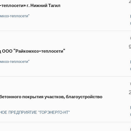
теплосети» г. Нижний Тагил
омхоз-теплосети"
жд ООО "Райкомхоз-теплосети"
омхоз-теплосети"
етонного покрытия участков, благоустройство
НОЕ ПРЕДПРИЯТИЕ "ГОРЭНЕРГО-НТ"