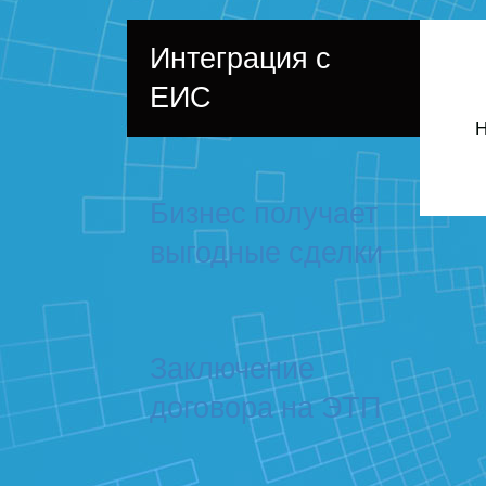
Интеграция с
ЕИС
Н
Бизнес получает
выгодные сделки
Заключение
договора на ЭТП