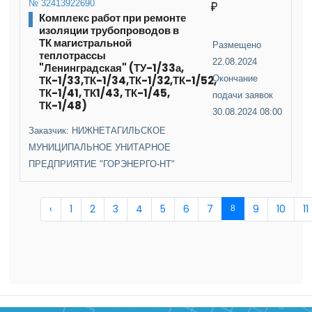
№ 32413922690
Комплекс работ при ремонте
изоляции трубопроводов в
ТК магистральной
Размещено
теплотрассы
22.08.2024
"Ленинградская" (ТУ-1/33а,
ТК-1/33,ТК-1/34,ТК-1/32,ТК-1/52,
Окончание
ТК-1/41, ТК1/43, ТК-1/45,
подачи заявок
ТК-1/48)
30.08.2024 08:00
Заказчик: НИЖНЕТАГИЛЬСКОЕ
МУНИЦИПАЛЬНОЕ УНИТАРНОЕ
ПРЕДПРИЯТИЕ "ГОРЭНЕРГО-НТ"
‹
1
2
3
4
5
6
7
9
10
11
8